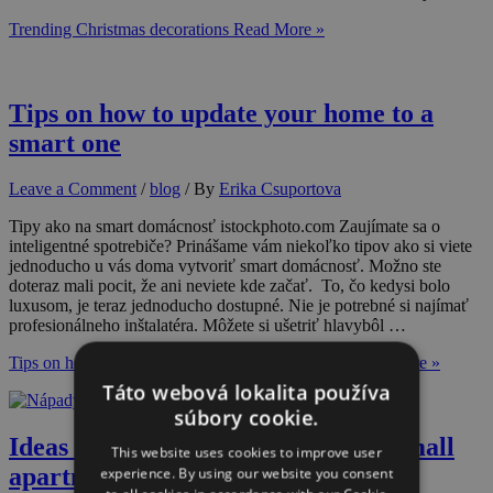
Trending Christmas decorations
Read More »
Tips on how to update your home to a
smart one
Leave a Comment
/
blog
/ By
Erika Csuportova
Tipy ako na smart domácnosť istockphoto.com Zaujímate sa o
inteligentné spotrebiče? Prinášame vám niekoľko tipov ako si viete
jednoducho u vás doma vytvoriť smart domácnosť. Možno ste
doteraz mali pocit, že ani neviete kde začať. To, čo kedysi bolo
luxusom, je teraz jednoducho dostupné. Nie je potrebné si najímať
profesionálneho inštalatéra. Môžete si ušetriť hlavybôl …
Tips on how to update your home to a smart one
Read More »
Táto webová lokalita používa
súbory cookie.
Ideas and tips on how to furnish a small
This website uses cookies to improve user
apartment
experience. By using our website you consent