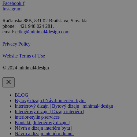
Facebook-f
Instagram
Račianska 88B, 831 02 Bratislava, Slovakia
phone: +421 948 024 281,
email:
erika@minimal4design.com
Privacy Policy
Website Terms of Use
© 2024 minimal4design
BLOG
Bytový dizajn | Návrh interiéru bytu |
Interiérový dizajn | Bytový dizajn | minimal4design
Interiérový dizajn | Dizajn interiéru |
interior-styling-services
Kontakt | Interiérový dizajn |
Návrh a dizajn interiéru bytu |
Návrh a dizajn interiéru domu |