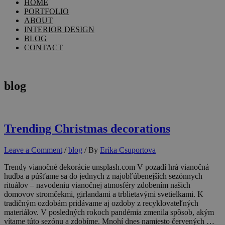
HOME
PORTFOLIO
ABOUT
INTERIOR DESIGN
BLOG
CONTACT
blog
Trending Christmas decorations
Leave a Comment
/
blog
/ By
Erika Csuportova
Trendy vianočné dekorácie unsplash.com V pozadí hrá vianočná
hudba a púšťame sa do jednych z najobľúbenejších sezónnych
rituálov – navodeniu vianočnej atmosféry zdobením našich
domovov stromčekmi, girlandami a trblietavými svetielkami. K
tradičným ozdobám pridávame aj ozdoby z recyklovateľných
materiálov. V posledných rokoch pandémia zmenila spôsob, akým
vítame túto sezónu a zdobíme. Mnohí dnes namiesto červených …